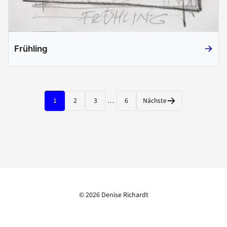
Frühling
Frühlin
Seitennummerierung der Beiträge
1
2
3
…
6
Nächste
© 2026
Denise Richardt