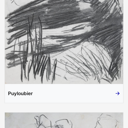
Puyloubier
Puyloub