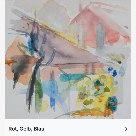
Rot, Gelb, Blau
Rot, Gel