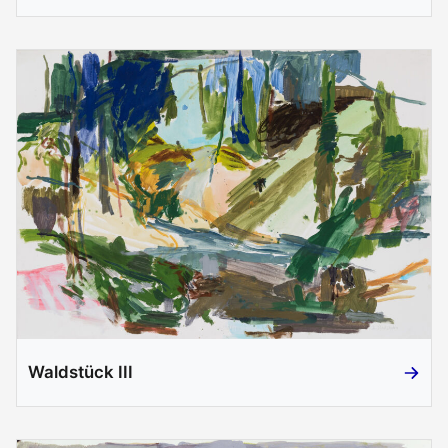
Waldstück III
Waldstüc